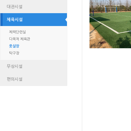
대관시설
체육시설
체력단련실
다목적 체육관
풋살장
탁구장
무상시설
편의시설