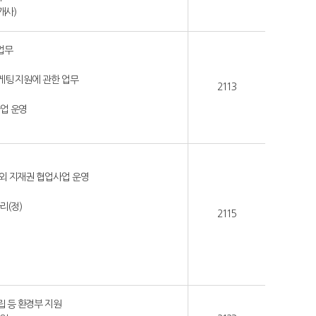
개사)
업무
마케팅 지원에 관한 업무
2113
사업 운영
대외 지재권 협업사업 운영
리(정)
2115
립 등 환경부 지원