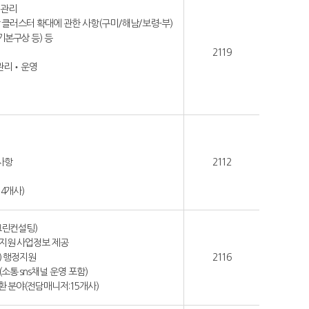
‧관리
 클러스터 확대에 관한 사항(구미/해남/보령-부)
기본구상 등) 등
2119
 관리‧운영
사항
2112
14개사)
그린컨설팅)
부지원 사업정보 제공
) 행정지원
2116
소통 sns채널 운영 포함)
순환 분야(전담매니저:15개사)