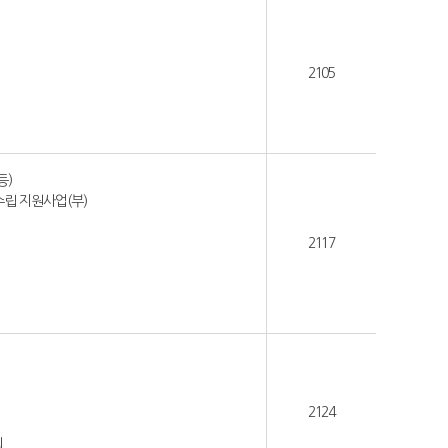
2105
등)
략수립 지원사업(부)
2117
2124
회