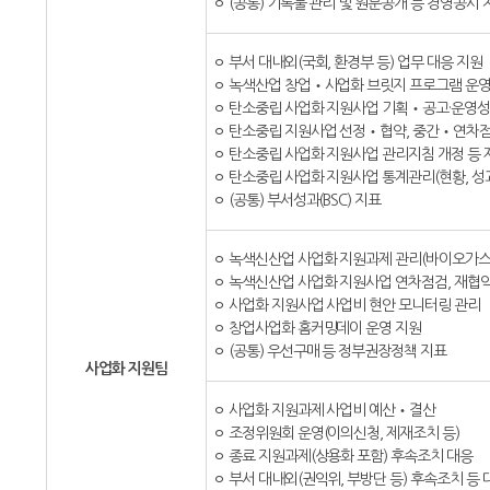
ㅇ (공통) 기록물 관리 및 원문공개 등 경영공시 
ㅇ 부서 대내외(국회, 환경부 등) 업무 대응 지원
ㅇ 녹색산업 창업‧사업화 브릿지 프로그램 운
ㅇ 탄소중립 사업화 지원사업 기획‧공고·운영성
ㅇ 탄소중립 지원사업 선정‧협약, 중간‧연차점
ㅇ 탄소중립 사업화 지원사업 관리지침 개정 등
ㅇ 탄소중립 사업화 지원사업 통계관리(현황, 성과
ㅇ (공통) 부서성과(BSC) 지표
ㅇ 녹색신산업 사업화 지원과제 관리(바이오가스
ㅇ 녹색신산업 사업화 지원사업 연차점검, 재협약
ㅇ 사업화 지원사업 사업비 현안 모니터링 관리
ㅇ 창업사업화 홈커밍데이 운영 지원
ㅇ (공통) 우선구매 등 정부권장정책 지표
사업화 지원팀
ㅇ 사업화 지원과제 사업비 예산‧결산
ㅇ 조정위원회 운영(이의신청, 제재조치 등)
ㅇ 종료 지원과제(상용화 포함) 후속조치 대응
ㅇ 부서 대내외(권익위, 부방단 등) 후속조치 등 