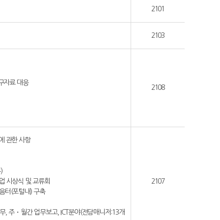
2101
2103
요구자료 대응
2108
에 관한 사항
)
업 시상식 및 교류회
2107
음터(포털내) 구축
업무, 주・월간 업무보고, ICT분야(전담매니저:13개