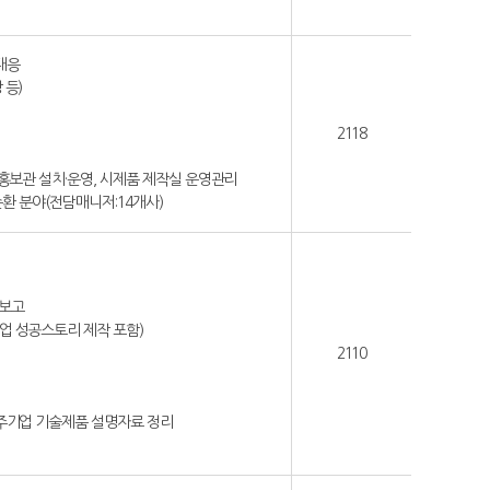
대응
 등)
2118
 홍보관 설치·운영, 시제품 제작실 운영관리
원순환 분야(전담매니저:14개사)
과보고
업 성공스토리 제작 포함)
2110
입주기업 기술제품 설명자료 정리