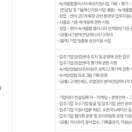
- 녹색융합클러스터 육성지원사업 기획‧평가
(컨설팅 및 기술혁신지원 사업 총괄) - 녹색융합
- 창업・벤처 2단계 확장 관련 환경부 업무지원(
- 사용료 기준 제·개정에 관한 사항
- 창업‧벤처 녹색융합 클러스터 인력양성기관
- (공통) ICT분야(전담매니저:13개사)
- (용역) 기업 맞춤형 성장지원 사업
- 입주기업(창업센터) 유치 및 운영에 관한 업무
- 입주기업(창업센터) 평가에 관한 사항
- 녹색창업랩(상주/비상주 오피스) 평가에 관한 
- 녹색창업랩 프로그램 기획·운영
- (공통) 고객만족도, 오염관리 분야(전담매니저:
실
- 기업닥터 컨설팅(투자‧마케팅‧경영전략‧
- 입주기업 우수기업 발굴 및 입주기업 관련 정
- 입주기업 지원사업(IP-R&D, 오픈이노베이션 등
- 입주기업 협의회 운영 및 관리위원회 운영 지원(
- (공통) 자산관리, 문서접수, 기록물관리, 자원