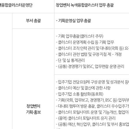
색융합클러스터운영단
창업벤처 녹색융합클러스터 업무 총괄
부서 총괄
- 기획운영실 업무 총괄
- 기획 업무총괄(클러스터 주무)
- 클러스터 운영계획 수립 등 기획 업무
- 클러스터 조직·인력 관리 및 대내외(국회 등) 
- 클러스터 관련 법령 및 규정·지침 제・개정
- 단 및 실 통계관리
- (공통) 경영평가 및 BSC, 업무편람 운영·관리
- 입주기업 전담요원제 구성·운영 및 성과분석 등
- 클러스터 예산 및 결산에 관한 사항
- 입주기업 소통 활성화(동호회)
- 기획(국회, 업무보고, 경영평가, BSC 등) 업무(부
창업벤처
- 대내외 팸투어 방문 총괄, 클러스터 우수입주기
기획·홍보
- 클러스터 포털사이트 운영 및 기능개선, 협업이
- (용역) 클러스터 포털사이트 유지 관리
- (공통) 예산, 혁신업무, 클러스터 및 부서 홍보