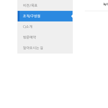
녹
비전/목표
조직/구성원
CI소개
방문예약
찾아오시는 길