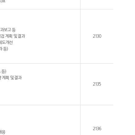
지표
영
과보고 등
검 계획 및 결과
2130
 제도개선
 등)
 등)
 계획 및 결과
2135
2136
대응