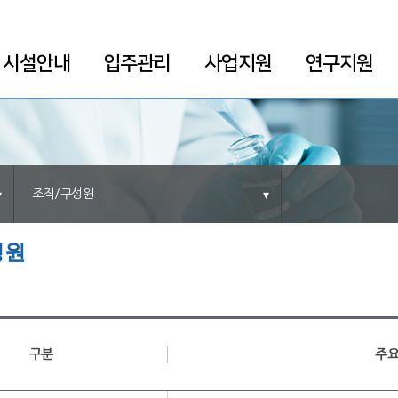
시설안내
입주관리
사업지원
연구지원
조직/구성원
성원
구분
주요