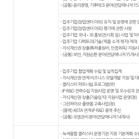
- (공통) 윤리경영, 기후테크 분야(전담매니저:15
- 입주기업(창업센터 이외) 유치 및 운영에 관한 
- 입주기업(창업센터 이외) 평가에 관한 사항
- 입주기업 국내‧외 홍보(전시회 등) 사업 및 
- 입주기업 디렉토리(기술/제품 소개 책자) 제작
- 지식재산권 창출(특허출원비, 인증취득) 지원
- (공통) 보안, 자원순환 분야(전담매니저:15개사)
- 입주기업 협업계획 수립 및 실적집계
- 지식재산권 연계 비즈니스 모델개발 지원 및 
- 클러스터 파트너쉽 프로그램(부)
- IP-R&D 전략수립 지원사업 운영 및 우수성과 관
- 지식재산권 창출(기술임치) 지원사업 운영(정)
- 그린하이브 플랫폼 구축사업(정)
- (용역) KISTA 연계 IP-R&D 용역 추진
- (공통) 오염관리 분야(전담매니저:14개사)
- 녹색융합 클러스터 운영기관 지정 기본계획 수