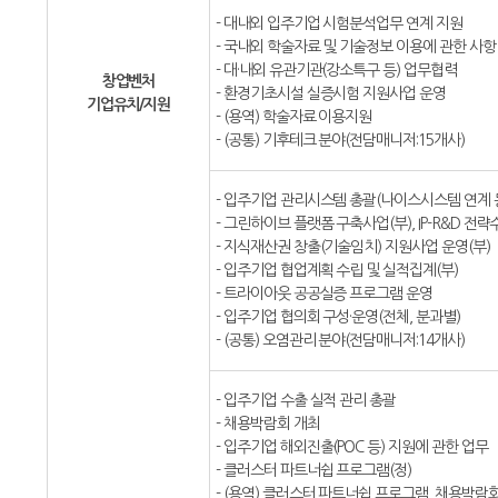
- 대내외 입주기업 시험분석업무 연계 지원
- 국내외 학술자료 및 기술정보 이용에 관한 사항
- 대·내외 유관기관(강소특구 등) 업무협력
창업벤처
- 환경기초시설 실증시험 지원사업 운영
기업유치/지원
- (용역) 학술자료 이용지원
- (공통) 기후테크 분야(전담매니저:15개사)
- 입주기업 관리시스템 총괄(나이스시스템 연계 
- 그린하이브 플랫폼 구축사업(부), IP-R&D 전
- 지식재산권 창출(기술임치) 지원사업 운영(부)
- 입주기업 협업계획 수립 및 실적집계(부)
- 트라이아웃 공공실증 프로그램 운영
- 입주기업 협의회 구성·운영(전체, 분과별)
- (공통) 오염관리 분야(전담매니저:14개사)
- 입주기업 수출 실적 관리 총괄
- 채용박람회 개최
- 입주기업 해외진출(POC 등) 지원에 관한 업무
- 클러스터 파트너쉽 프로그램(정)
- (용역) 클러스터 파트너쉽 프로그램, 채용박람