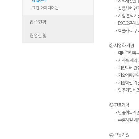
창업센터
- 지식재산권 출
그린 아이디어랩
- 실증시험 연계
- 시험 분석기관
입주현황
- ESG오픈이노
- 학술자료 구독 
협업신청
② 사업화 지원
- 예비그린유니콘
- 시제품 제작 지
- 기업닥터 컨설팅
- 기술역량진단:
- 기술혁신 지원
- 입주기업비즈니
③ 판로개척
- 인증취득지원:
- 수출지원: 해외
④ 고용지원