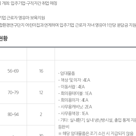
개최: 입주기업-구직자간 취업 매칭
기업 근로자 영유아 보육지원
합환경연구단지 어린이집과 연계하여 입주기업 근로자 자녀 영유아 1인당 분담금 지원
현황
56~69
16
- 임대물품
･ 책상 및 의자 : 4EA
･ 이동서랍 : 4EA
70~79
12
･ 회의용테이블 : 1EA
･ 회의용의자 : 4EA
･ 사무용캐비닛 : 2EA
･ 사무용책장 : 1EA
80~94
2
- 기타 : 실내환기, 실내 냉난방시설, 출입 통제 
등완비
※ 해당 임대물품은 조기 소진 시 지급되지 않음