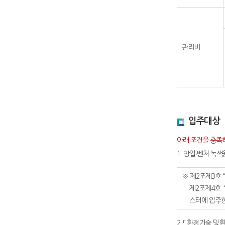
관리비
입주대상
아래 조건을 충족
1. 창업∙벤처 
※ 제2조제3호 “
제2조제4호 “
스터에 입주한
2. 「 환경기술 