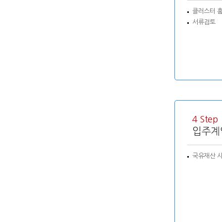
클러스터 
서류검토
4 Step
입주계
국유재산 사